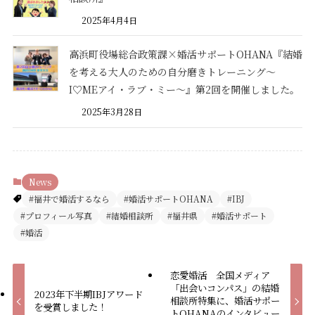
2025年4月4日
高浜町役場総合政策課×婚活サポートOHANA『結婚
を考える大人のための自分磨きトレーニング〜
I♡MEアイ・ラブ・ミー〜』第2回を開催しました。
2025年3月28日
News
#福井で婚活するなら
#婚活サポートOHANA
#IBJ
#プロフィール写真
#結婚相談所
#福井県
#婚活サポート
#婚活
恋愛婚活 全国メディア
「出会いコンパス」の結婚
2023年下半期IBJアワード
相談所特集に、婚活サポー
を受賞しました！
トOHANAのインタビュー