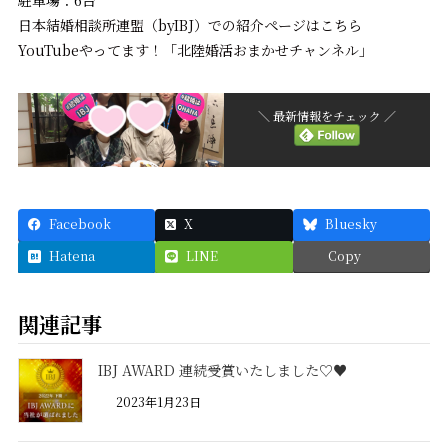
駐車場：6台
日本結婚相談所連盟（byIBJ）での紹介ページはこちら
YouTubeやってます！「北陸婚活おまかせチャンネル」
＼ 最新情報をチェック ／
Facebook
X
Bluesky
Hatena
LINE
Copy
関連記事
IBJ AWARD 連続受賞いたしました♡♥
2023年1月23日