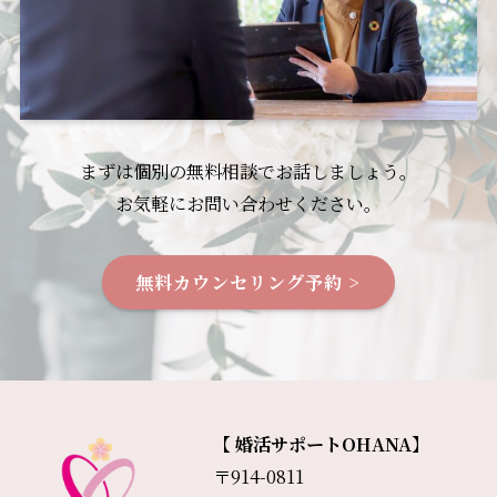
業務を委託する業者に対して開示する場合
・法令に基づき開示することが必要である場合
４．個人情報の第三者提供について
お客様から取得した個人情報は、以下の場合を除き、第
三者に提供することはありません。
・お客様からの同意を得た場合。
まずは個別の無料相談でお話しましょう。
・法令に定めがある場合。
お気軽にお問い合わせください。
・本人の同意を得ることが困難であり、生命・身体・財
産を保護する為に必要な場合。
・本人の同意を得ることが困難であり、公衆衛生の向
無料カウンセリング予約 >
上・児童の健全な育成の推進の為に特に必要がある場
合。
・国、地方公共団体等の事務を遂行する上で、本人の同
意を求めると、その推進に支障がある場合。
５．個人情報の安全管理措置について
当社は、個人情報の正確性及び安全性確保の為にセキュ
【 婚活サポートOHANA】
リティに万全の対策を講じています。
〒914-0811