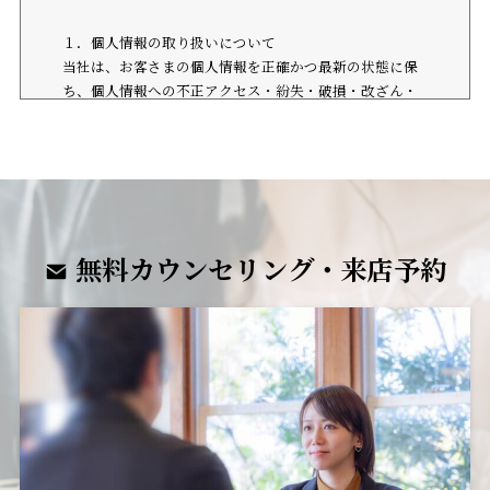
１．個人情報の取り扱いについて
当社は、お客さまの個人情報を正確かつ最新の状態に保
ち、個人情報への不正アクセス・紛失・破損・改ざん・
漏洩などを防止するため、セキュリティシステムの維
持・管理体制の整備・社員教育の徹底等の必要な措置を
講じ、安全対策を実施し個人情報の厳重な管理を行ない
ます。
２．個人情報の利用目的について
無料カウンセリング・来店予約
お客さまからお預かりした個人情報は、当社からのご連
絡や業務のご案内やご質問に対する回答として、電子メ
ールや資料のご送付に利用いたします。
３．個人情報の第三者への開示・提供の禁止
当社は、お客さまよりお預かりした個人情報を適切に管
理し、次のいずれかに該当する場合を除き、個人情報を
第三者に開示いたしません。
・お客さまの同意がある場合
・お客さまが希望されるサービスを行なうために当社が